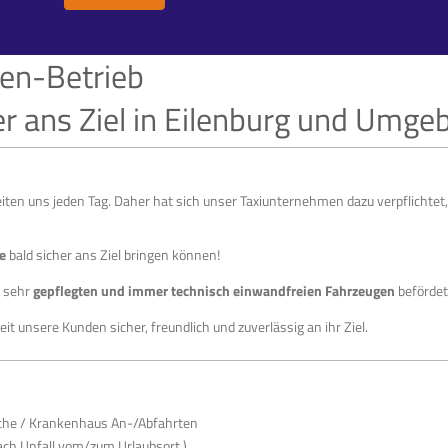
gen-Betrieb
her ans Ziel in Eilenburg und Umge
gleiten uns jeden Tag. Daher hat sich unser Taxiunternehmen dazu verpflichtet
e
bald sicher ans Ziel bringen können!
t sehr
gepflegten und immer technisch einwandfreien
Fahrzeugen
befördet
it unsere Kunden sicher, freundlich und zuverlässig an ihr Ziel.
uche / Krankenhaus An-/Abfahrten
ch Unfall vom/zum Urlaubsort )